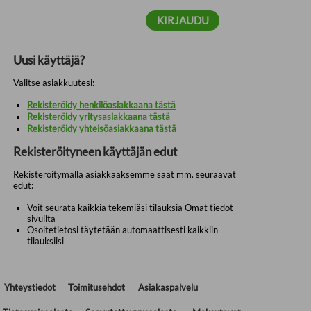
Uusi käyttäjä?
Valitse asiakkuutesi:
Rekisteröidy henkilöasiakkaana tästä
Rekisteröidy yritysasiakkaana tästä
Rekisteröidy yhteisöasiakkaana tästä
Rekisteröityneen käyttäjän edut
Rekisteröitymällä asiakkaaksemme saat mm. seuraavat
edut:
Voit seurata kaikkia tekemiäsi tilauksia Omat tiedot -
sivuilta
Osoitetietosi täytetään automaattisesti kaikkiin
tilauksiisi
Yhteystiedot
Toimitusehdot
Asiakaspalvelu