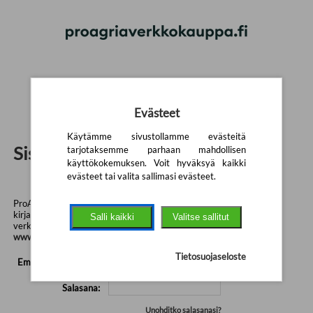
Siirry pääsisältöön
Evästeet
Käytämme sivustollamme evästeitä
Sisäänkirjautuminen
tarjotaksemme parhaan mahdollisen
käyttökokemuksen. Voit hyväksyä kaikki
evästeet tai valita sallimasi evästeet.
ProAgrian sisäisen verkkokaupan käyttäminen vaatii
kirjautumisen. Kuluttaja- ja yritysasiakkaiden
Salli kaikki
Valitse sallitut
verkkokauppamme löytyy osoitteesta
www.proagriaverkkokauppa.fi
Tietosuojaseloste
Email tai asiakasnro:
Salasana:
Unohditko salasanasi?